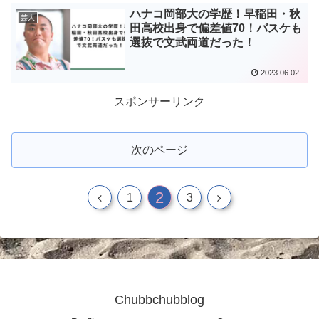
ハナコ岡部大の学歴！早稲田・秋
芸人
田高校出身で偏差値70！バスケも
選抜で文武両道だった！
2023.06.02
スポンサーリンク
次のページ
2
1
3
Chubbchubblog