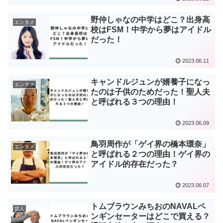
野仲しゃなの中学はどこ？出身高
エンタメ
校はFSM！中学から夢はアイドル
だった！
2023.06.11
キャンドルジュンが婿養子になっ
エンタメ
たのは子供のためだった！聖人夫
と呼ばれる３つの理由！
2023.06.09
鳥羽周作が「ゲイ界の橋本環奈」
エンタメ
と呼ばれる２つの理由！ゲイ界の
アイドル的存在だった？
2023.06.07
トムブラウンみちおのNAVALペ
芸人
ンギンセーターはどこで買える？